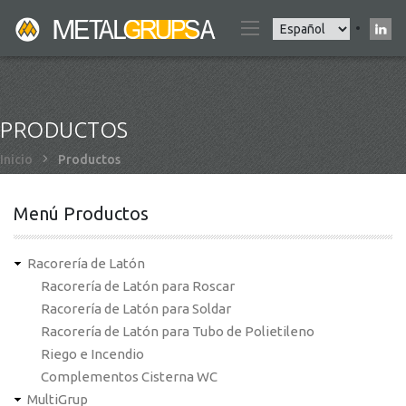
Pasar
Select
al
your
contenido
language
principal
PRODUCTOS
Sobrescribir
Inicio
Productos
enlaces
de
Menú Productos
ayuda
a
Racorería de Latón
la
Racorería de Latón para Roscar
navegación
Racorería de Latón para Soldar
Racorería de Latón para Tubo de Polietileno
Riego e Incendio
Complementos Cisterna WC
MultiGrup