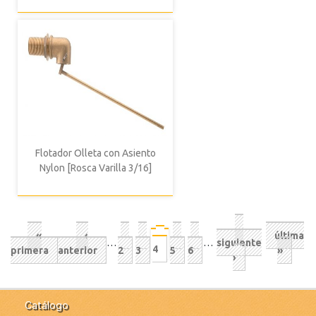
Flotador Olleta con Asiento
Nylon [Rosca Varilla 3/16]
Paginación
Siguiente
Primera
«
Página
‹
Página
Página
Página
Página
Última
última
Página
…
…
siguiente
página
4
actual
primera
página
anterior
anterior
2
3
5
6
página
»
›
Catálogo