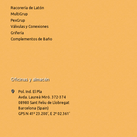
Racorería de Latón
MultiGrup
PexGrup
Válvulas y Conexiones
Grifería
Complementos de Baño
Oficinas y almacén
Pol. Ind. El Pla
Avda. Laureà Miró. 372-374
08980 Sant Feliu de Llobregat
Barcelona (Spain)
GPS N 41º 23.200’, E 2º 02.361’