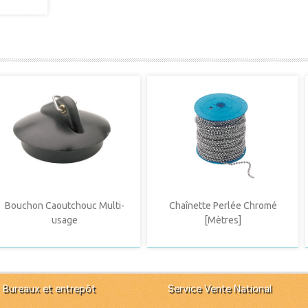
Bouchon Caoutchouc Multi-
Chaînette Perlée Chromé
usage
[Mètres]
Bureaux et entrepôt
Service Vente National