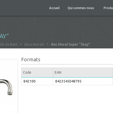
Accueil
Qui sommes-nous
Produ
AY”
lle de Bain
Becs Murals
Bec Mural Super “Skay”
Formats
Code
EAN
842100
8423545048795