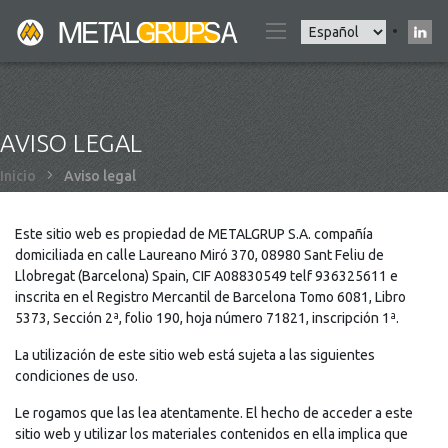
Pasar
Select
al
your
contenido
language
principal
AVISO LEGAL
Sobrescribir
Inicio
Aviso legal
enlaces
de
Este sitio web es propiedad de METALGRUP S.A. compañía
ayuda
domiciliada en calle Laureano Miró 370, 08980 Sant Feliu de
a
Llobregat (Barcelona) Spain, CIF A08830549 telf 936325611 e
la
inscrita en el Registro Mercantil de Barcelona Tomo 6081, Libro
navegación
5373, Sección 2ª, folio 190, hoja número 71821, inscripción 1ª.
La utilización de este sitio web está sujeta a las siguientes
condiciones de uso.
Le rogamos que las lea atentamente. El hecho de acceder a este
sitio web y utilizar los materiales contenidos en ella implica que