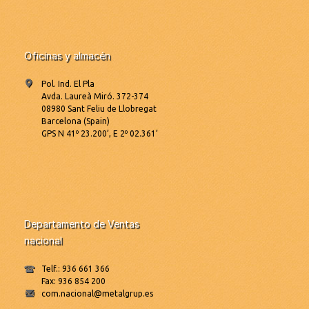
Oficinas y almacén
Pol. Ind. El Pla
Avda. Laureà Miró. 372-374
08980 Sant Feliu de Llobregat
Barcelona (Spain)
GPS N 41º 23.200’, E 2º 02.361’
Departamento de Ventas
nacional
Telf.: 936 661 366
Fax: 936 854 200
com.nacional@metalgrup.es