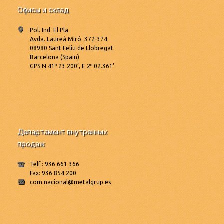
Офисы и склад
Pol. Ind. El Pla
Avda. Laureà Miró. 372-374
08980 Sant Feliu de Llobregat
Barcelona (Spain)
GPS N 41º 23.200’, E 2º 02.361’
Департамент внутренних
продаж
Telf.: 936 661 366
Fax: 936 854 200
com.nacional@metalgrup.es