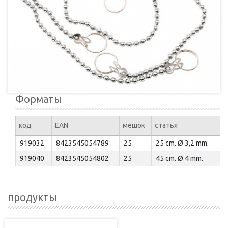
Форматы
код
EAN
мешок
статья
919032
8423545054789
25
25 cm. Ø 3,2 mm.
919040
8423545054802
25
45 cm. Ø 4 mm.
продукты