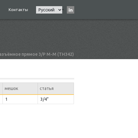
Select
Контакты
Main
your
navigation
language
азъёмное прямое 3/Р М-М (ТН342)
мешок
статья
1
3/4”