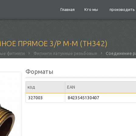
Главная
Кто мы
производить
ОЕ ПРЯМОЕ 3/Р М-М (ТН342)
ные фитинги
Фитинги латунные резьбовые
Соединение р
Форматы
код
EAN
327003
8423545130407