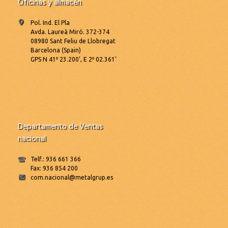
Oficinas y almacén
Pol. Ind. El Pla
Avda. Laureà Miró. 372-374
08980 Sant Feliu de Llobregat
Barcelona (Spain)
GPS N 41º 23.200’, E 2º 02.361’
Departamento de Ventas
nacional
Telf.: 936 661 366
Fax: 936 854 200
com.nacional@metalgrup.es