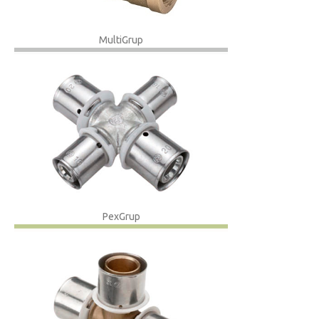
MultiGrup
PexGrup