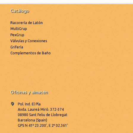
Catálogo
Racorería de Latón
MultiGrup
PexGrup
Válvulas y Conexiones
Grifería
Complementos de Baño
Oficinas y almacén
Pol. Ind. El Pla
Avda. Laureà Miró. 372-374
08980 Sant Feliu de Llobregat
Barcelona (Spain)
GPS N 41º 23.200’, E 2º 02.361’