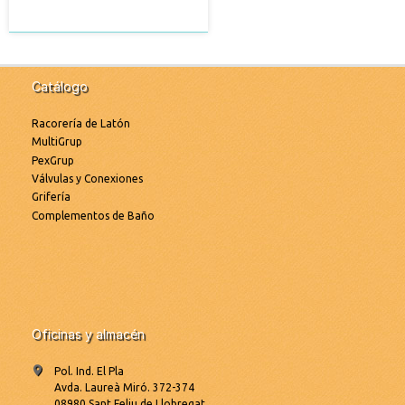
Catálogo
Racorería de Latón
MultiGrup
PexGrup
Válvulas y Conexiones
Grifería
Complementos de Baño
Oficinas y almacén
Pol. Ind. El Pla
Avda. Laureà Miró. 372-374
08980 Sant Feliu de Llobregat