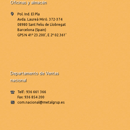
Oficinas y almacén
Pol. Ind. El Pla
Avda. Laureà Miró. 372-374
08980 Sant Feliu de Llobregat
Barcelona (Spain)
GPS N 41º 23.200’, E 2º 02.361’
Departamento de Ventas
nacional
Telf.: 936 661 366
Fax: 936 854 200
com.nacional@metalgrup.es