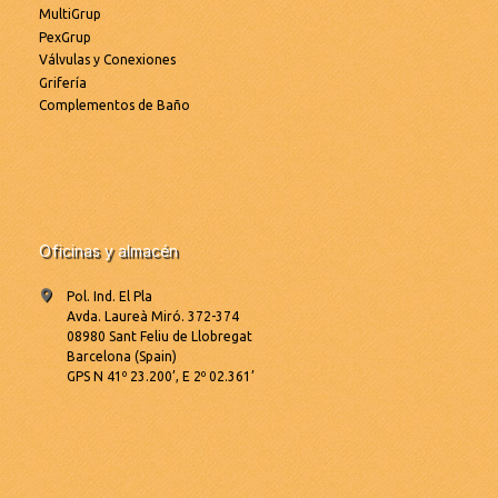
MultiGrup
PexGrup
Válvulas y Conexiones
Grifería
Complementos de Baño
Oficinas y almacén
Pol. Ind. El Pla
Avda. Laureà Miró. 372-374
08980 Sant Feliu de Llobregat
Barcelona (Spain)
GPS N 41º 23.200’, E 2º 02.361’