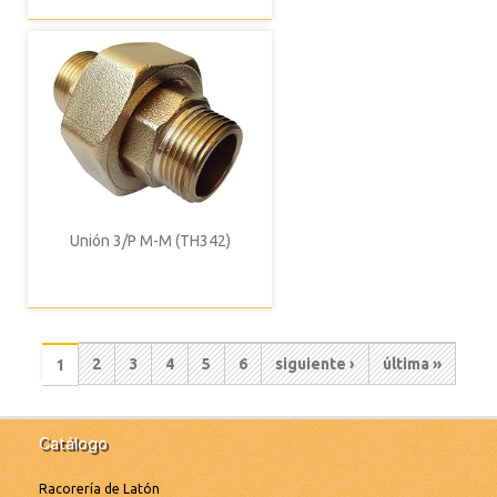
Unión 3/P M-M (TH342)
Paginación
Página
2
Página
3
Página
4
Página
5
Página
6
Siguiente
siguiente ›
Última
última »
Página
1
actual
página
página
Catálogo
Racorería de Latón