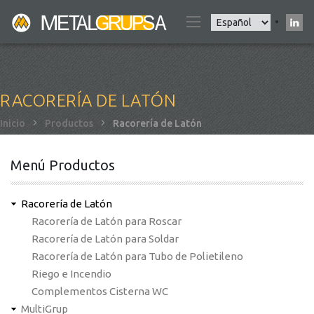
Pasar
Select
al
your
contenido
language
principal
RACORERÍA DE LATÓN
Sobrescribir
Inicio
Productos
Racorería de Latón
enlaces
de
Menú Productos
ayuda
a
Racorería de Latón
la
Racorería de Latón para Roscar
navegación
Racorería de Latón para Soldar
Racorería de Latón para Tubo de Polietileno
Riego e Incendio
Complementos Cisterna WC
MultiGrup