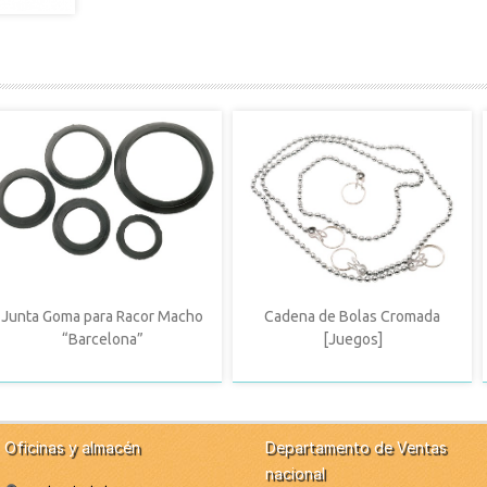
Junta Goma para Racor Macho
Cadena de Bolas Cromada
“Barcelona”
[Juegos]
Oficinas y almacén
Departamento de Ventas
nacional