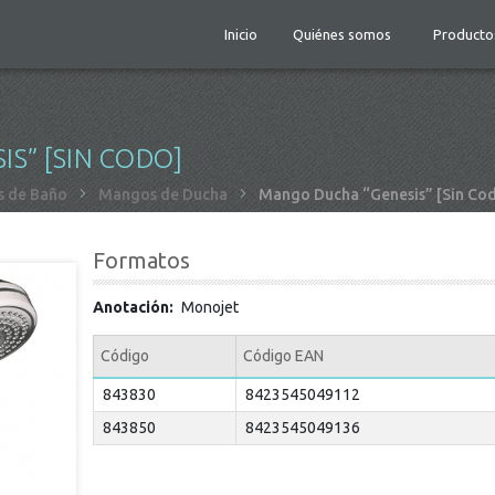
Inicio
Quiénes somos
Producto
S” [SIN CODO]
 de Baño
Mangos de Ducha
Mango Ducha “Genesis” [Sin Co
Formatos
Anotación
Monojet
Código
Código EAN
843830
8423545049112
843850
8423545049136