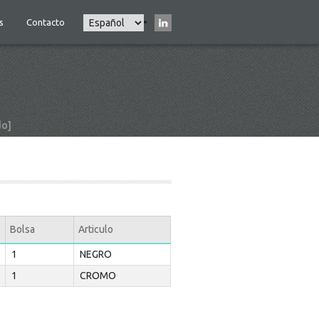
Select
s
Contacto
Main
your
navigation
language
do]
Bolsa
Articulo
1
NEGRO
1
CROMO