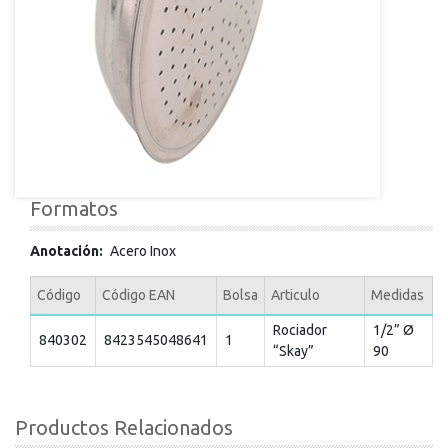
Formatos
Anotación
Acero Inox
Código
Código EAN
Bolsa
Articulo
Medidas
Rociador
1/2” Ø
840302
8423545048641
1
“Skay”
90
Productos Relacionados