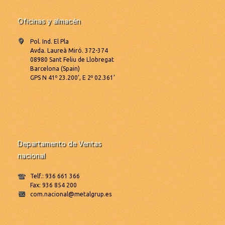
Oficinas y almacén
Pol. Ind. El Pla
Avda. Laureà Miró. 372-374
08980 Sant Feliu de Llobregat
Barcelona (Spain)
GPS N 41º 23.200’, E 2º 02.361’
Departamento de Ventas
nacional
Telf.: 936 661 366
Fax: 936 854 200
com.nacional@metalgrup.es