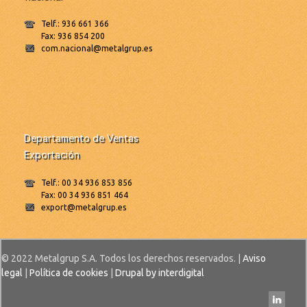
Telf.: 936 661 366
Fax: 936 854 200
com.nacional@metalgrup.es
Departamento de Ventas
Exportación
Telf.: 00 34 936 853 856
Fax: 00 34 936 851 464
export@metalgrup.es
© 2022 Metalgrup S.A. Todos los derechos reservados. |
Aviso
legal
|
Política de cookies
|
Drupal by interdigital