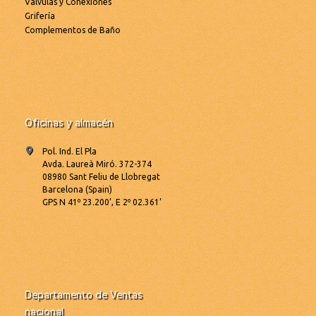
Válvulas y Conexiones
Grifería
Complementos de Baño
Oficinas y almacén
Pol. Ind. El Pla
Avda. Laureà Miró. 372-374
08980 Sant Feliu de Llobregat
Barcelona (Spain)
GPS N 41º 23.200’, E 2º 02.361’
Departamento de Ventas
nacional