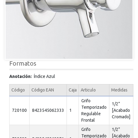
Formatos
Anotación
Índice Azul
Código
Código EAN
Caja
Articulo
Medidas
Grifo
1/2”
Temporizado
720100
8423545062333
1
[Acabado
Regulable
Cromado]
Frontal
Grifo
1/2”
Temporizado
[Acabado