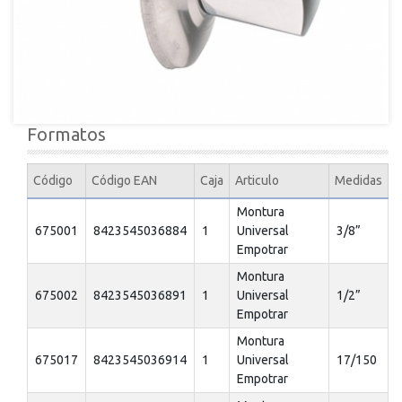
Formatos
Código
Código EAN
Caja
Articulo
Medidas
Montura
675001
8423545036884
1
Universal
3/8”
Empotrar
Montura
675002
8423545036891
1
Universal
1/2”
Empotrar
Montura
675017
8423545036914
1
Universal
17/150
Empotrar