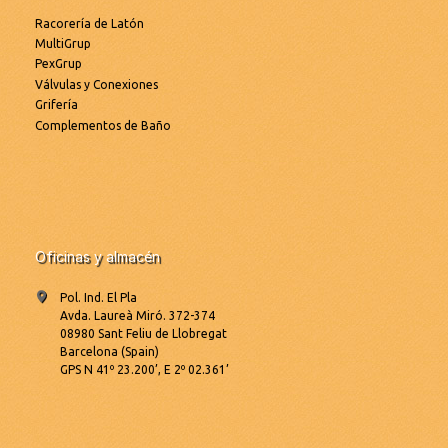
Racorería de Latón
MultiGrup
PexGrup
Válvulas y Conexiones
Grifería
Complementos de Baño
Oficinas y almacén
Pol. Ind. El Pla
Avda. Laureà Miró. 372-374
08980 Sant Feliu de Llobregat
Barcelona (Spain)
GPS N 41º 23.200’, E 2º 02.361’