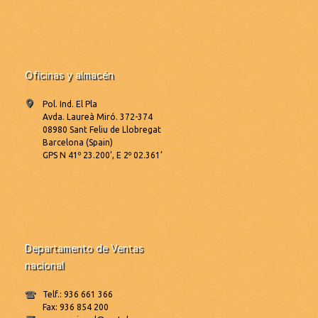
Oficinas y almacén
Pol. Ind. El Pla
Avda. Laureà Miró. 372-374
08980 Sant Feliu de Llobregat
Barcelona (Spain)
GPS N 41º 23.200’, E 2º 02.361’
Departamento de Ventas
nacional
Telf.: 936 661 366
Fax: 936 854 200