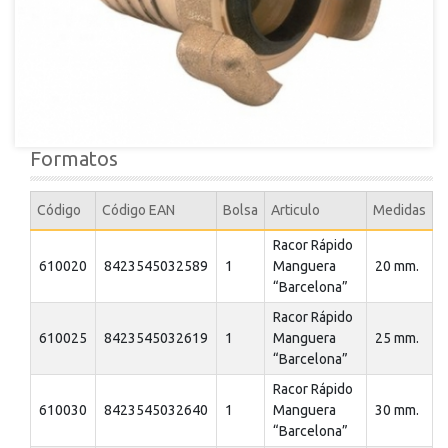
Formatos
Código
Código EAN
Bolsa
Articulo
Medidas
Racor Rápido
610020
8423545032589
1
Manguera
20 mm.
“Barcelona”
Racor Rápido
610025
8423545032619
1
Manguera
25 mm.
“Barcelona”
Racor Rápido
610030
8423545032640
1
Manguera
30 mm.
“Barcelona”