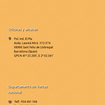
Oficinas y almacén
Pol. Ind. El Pla
Avda. Laureà Miró. 372-374
08980 Sant Feliu de Llobregat
Barcelona (Spain)
GPS N 41º 23.200’, E 2º 02.361’
Departamento de Ventas
nacional
Telf.: 936 661 366