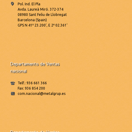
Pol. Ind. El Pla
Avda. Laureà Miró. 372-374
08980 Sant Feliu de Llobregat
Barcelona (Spain)
GPS N 41º 23.200’, E 2º 02.361’
Departamento de Ventas
nacional
Telf.: 936 661 366
Fax: 936 854 200
com.nacional@metalgrup.es