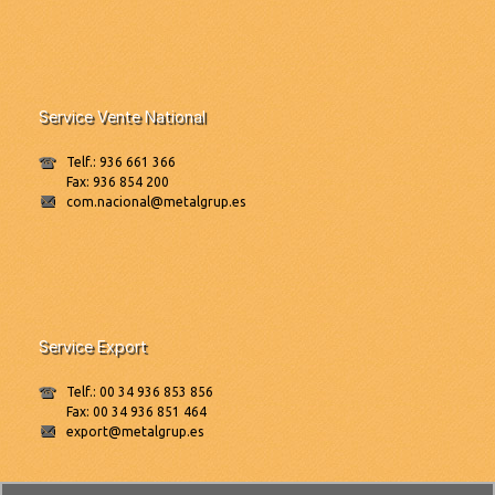
Service Vente National
Telf.: 936 661 366
Fax: 936 854 200
com.nacional@metalgrup.es
Service Export
Telf.: 00 34 936 853 856
Fax: 00 34 936 851 464
export@metalgrup.es