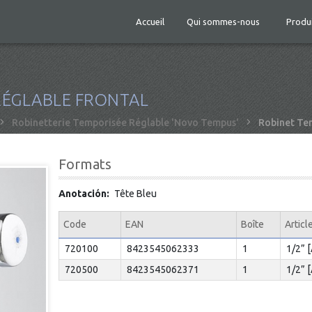
Accueil
Qui sommes-nous
Produ
RÉGLABLE FRONTAL
Robinetterie Temporisée Réglable 'Novo Tempus'
Robinet Tem
Formats
Anotación
Tête Bleu
Code
EAN
Boîte
Articl
720100
8423545062333
1
1/2” 
720500
8423545062371
1
1/2” 