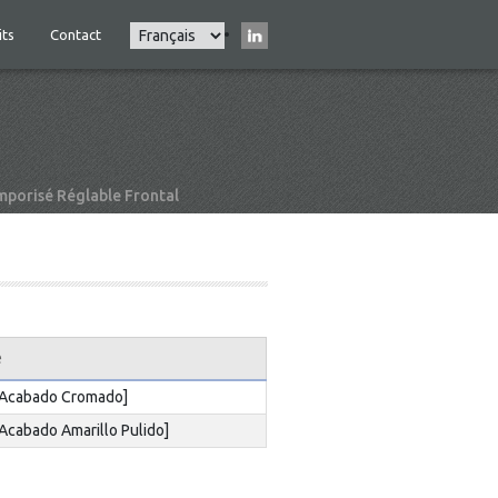
Select
its
Contact
Main
your
navigation
language
porisé Réglable Frontal
e
[Acabado Cromado]
[Acabado Amarillo Pulido]