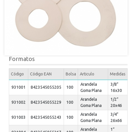
Formatos
Código
Código EAN
Bolsa
Articulo
Medidas
Arandela
3/8”
931001
8423545055205
100
Goma Plana
16x30
Arandela
1/2”
931002
8423545055229
100
Goma Plana
20x46
Arandela
3/4”
931003
8423545055243
100
Goma Plana
26x66
Arandela
1”