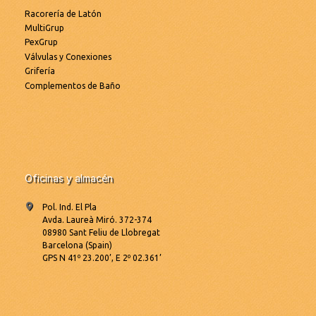
Racorería de Latón
MultiGrup
PexGrup
Válvulas y Conexiones
Grifería
Complementos de Baño
Oficinas y almacén
Pol. Ind. El Pla
Avda. Laureà Miró. 372-374
08980 Sant Feliu de Llobregat
Barcelona (Spain)
GPS N 41º 23.200’, E 2º 02.361’