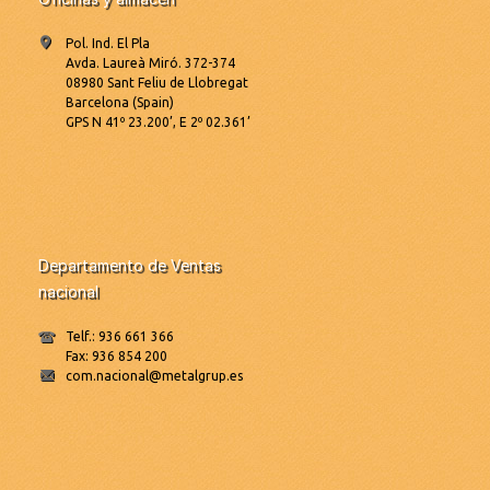
Pol. Ind. El Pla
Avda. Laureà Miró. 372-374
08980 Sant Feliu de Llobregat
Barcelona (Spain)
GPS N 41º 23.200’, E 2º 02.361’
Departamento de Ventas
nacional
Telf.: 936 661 366
Fax: 936 854 200
com.nacional@metalgrup.es