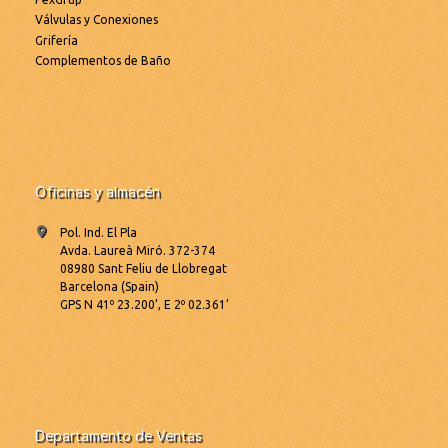
Válvulas y Conexiones
Grifería
Complementos de Baño
Oficinas y almacén
Pol. Ind. El Pla
Avda. Laureà Miró. 372-374
08980 Sant Feliu de Llobregat
Barcelona (Spain)
GPS N 41º 23.200’, E 2º 02.361’
Departamento de Ventas