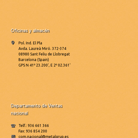
Oficinas y almacén
Pol. Ind. El Pla
Avda. Laureà Miró. 372-374
08980 Sant Feliu de Llobregat
Barcelona (Spain)
GPS N 41º 23.200’, E 2º 02.361’
Departamento de Ventas
nacional
Telf.: 936 661 366
Fax: 936 854 200
com.nacional@metalgrup.es