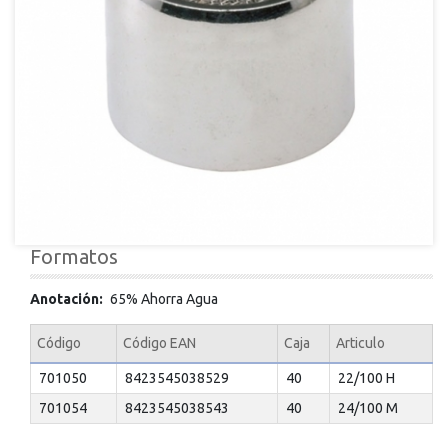
Formatos
Anotación
65% Ahorra Agua
Código
Código EAN
Caja
Articulo
701050
8423545038529
40
22/100 H
701054
8423545038543
40
24/100 M