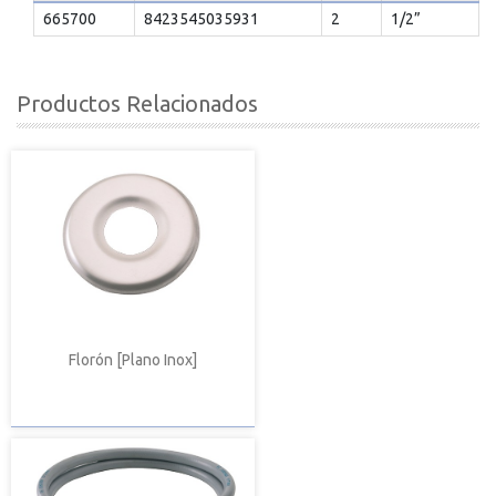
665700
8423545035931
2
1/2”
Productos Relacionados
Florón [Plano Inox]