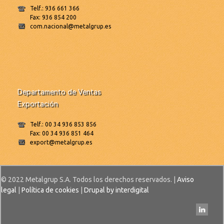
Telf.: 936 661 366
Fax: 936 854 200
com.nacional@metalgrup.es
Departamento de Ventas
Exportación
Telf.: 00 34 936 853 856
Fax: 00 34 936 851 464
export@metalgrup.es
© 2022 Metalgrup S.A. Todos los derechos reservados. |
Aviso
legal
|
Política de cookies
|
Drupal by interdigital