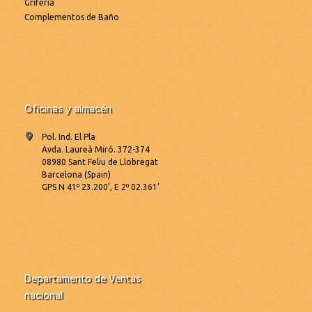
Grifería
Complementos de Baño
Oficinas y almacén
Pol. Ind. El Pla
Avda. Laureà Miró. 372-374
08980 Sant Feliu de Llobregat
Barcelona (Spain)
GPS N 41º 23.200’, E 2º 02.361’
Departamento de Ventas
nacional