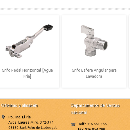
Grifo Pedal Horizontal [Agua
Grifo Esfera Angular para
Fría]
Lavadora
Oficinas y almacén
Departamento de Ventas
nacional
Pol. Ind. El Pla
Avda. Laureà Miró. 372-374
Telf.: 936 661 366
08980 Sant Feliu de Llobregat
Fax: 936 854 200