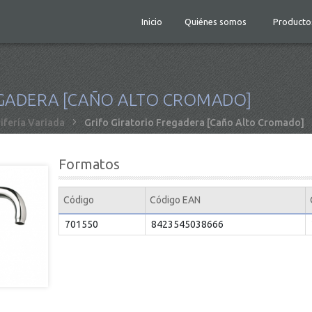
Inicio
Quiénes somos
Producto
EGADERA [CAÑO ALTO CROMADO]
ifería Variada
Grifo Giratorio Fregadera [Caño Alto Cromado]
Formatos
Código
Código EAN
701550
8423545038666