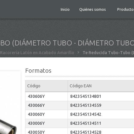
Inicio
Quiénes somos
Producto
BO (DIÁMETRO TUBO - DIÁMETRO TUBO)
Racorería Latón en Acabado Amarillo
Te Reducida Tubo-Tubo (D
Formatos
Código
Código EAN
430606Y
8423545134801
430066Y
8423545134559
430060Y
8423545134542
430006Y
8423545134511
430050Y
8423545134528