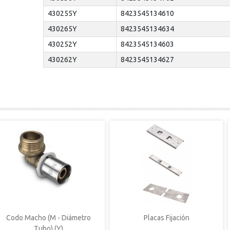
430255Y
8423545134610
430265Y
8423545134634
430252Y
8423545134603
430262Y
8423545134627
Codo Macho (M - Diámetro
Placas Fijación
Tubo) (Y)