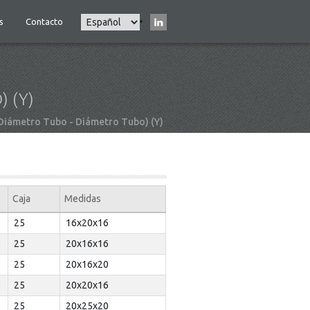
Select
s
Contacto
Main
your
navigation
language
 (Y)
iámetro Tubo - Diámetro Tubo) (Y)
Caja
Medidas
25
16x20x16
25
20x16x16
25
20x16x20
25
20x20x16
25
20x25x20