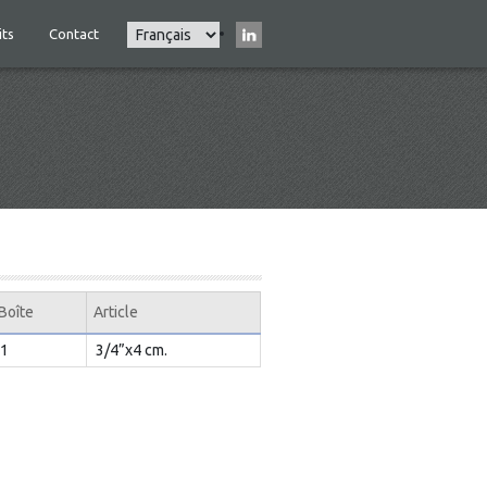
Select
its
Contact
Main
your
navigation
language
Boîte
Article
1
3/4”x4 cm.