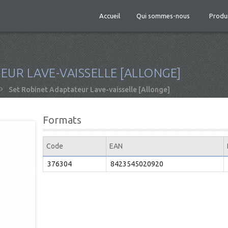
Accueil
Qui sommes-nous
Produ
EUR LAVE-VAISSELLE [ALLONGE]
Set Robinet Adaptateur Lave-vaisselle [Allonge]
Formats
Code
EAN
376304
8423545020920