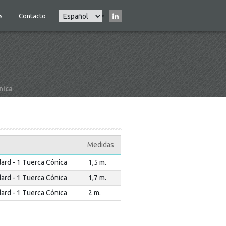
Select
s
Contacto
Main
your
navigation
language
nica
Medidas
dard - 1 Tuerca Cónica
1,5 m.
dard - 1 Tuerca Cónica
1,7 m.
dard - 1 Tuerca Cónica
2 m.