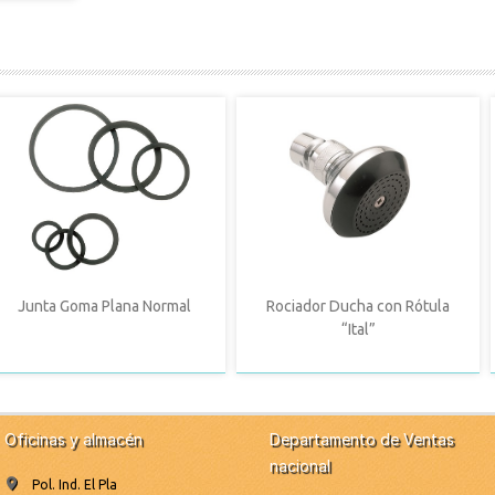
Junta Goma Plana Normal
Rociador Ducha con Rótula
“Ital”
Oficinas y almacén
Departamento de Ventas
nacional
Pol. Ind. El Pla