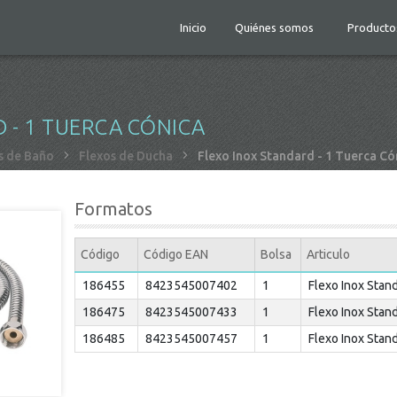
Inicio
Quiénes somos
Producto
 - 1 TUERCA CÓNICA
 de Baño
Flexos de Ducha
Flexo Inox Standard - 1 Tuerca Có
Formatos
Código
Código EAN
Bolsa
Articulo
186455
8423545007402
1
Flexo Inox Stan
186475
8423545007433
1
Flexo Inox Stan
186485
8423545007457
1
Flexo Inox Stan