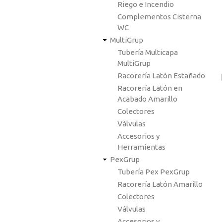
Riego e Incendio
Complementos Cisterna
WC
MultiGrup
Tubería Multicapa
MultiGrup
Racorería Latón Estañado
Racorería Latón en
Acabado Amarillo
Colectores
Válvulas
Accesorios y
Herramientas
PexGrup
Tubería Pex PexGrup
Racorería Latón Amarillo
Colectores
Válvulas
Accesorios y