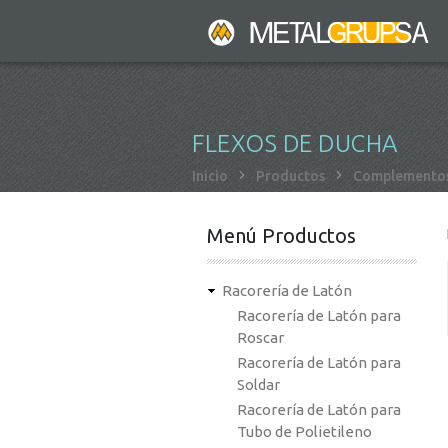
Pasar
al
contenido
principal
FLEXOS DE DUCHA
Sobrescribir
Inicio
Productos
Complementos
enlaces
de
Menú Productos
ayuda
a
Racorería de Latón
la
Racorería de Latón para
navegación
Roscar
Racorería de Latón para
Soldar
Racorería de Latón para
Tubo de Polietileno