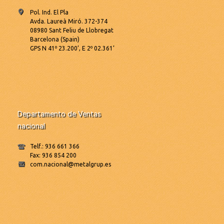
Pol. Ind. El Pla
Avda. Laureà Miró. 372-374
08980 Sant Feliu de Llobregat
Barcelona (Spain)
GPS N 41º 23.200’, E 2º 02.361’
Departamento de Ventas
nacional
Telf.: 936 661 366
Fax: 936 854 200
com.nacional@metalgrup.es