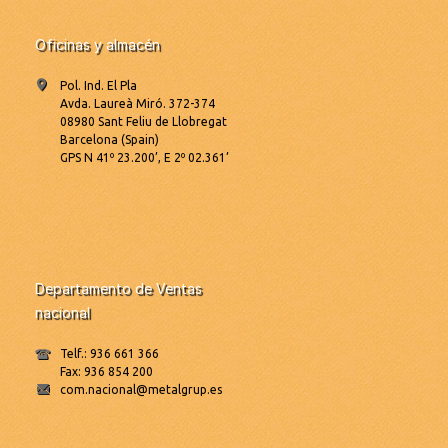
Oficinas y almacén
Pol. Ind. El Pla
Avda. Laureà Miró. 372-374
08980 Sant Feliu de Llobregat
Barcelona (Spain)
GPS N 41º 23.200’, E 2º 02.361’
Departamento de Ventas
nacional
Telf.: 936 661 366
Fax: 936 854 200
com.nacional@metalgrup.es