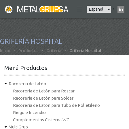
Pasar
Select
al
your
contenido
language
principal
GRIFERÍA HOSPITAL
Sobrescribir
Inicio
Productos
Grifería
Grifería Hospital
enlaces
de
Menú Productos
ayuda
a
Racorería de Latón
la
Racorería de Latón para Roscar
navegación
Racorería de Latón para Soldar
Racorería de Latón para Tubo de Polietileno
Riego e Incendio
Complementos Cisterna WC
MultiGrup