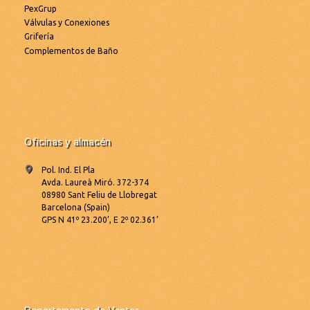
PexGrup
Válvulas y Conexiones
Grifería
Complementos de Baño
Oficinas y almacén
Pol. Ind. El Pla
Avda. Laureà Miró. 372-374
08980 Sant Feliu de Llobregat
Barcelona (Spain)
GPS N 41º 23.200’, E 2º 02.361’