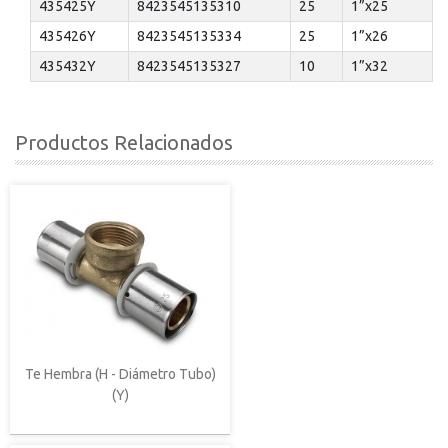
435425Y
8423545135310
25
1”x25
435426Y
8423545135334
25
1”x26
435432Y
8423545135327
10
1”x32
Productos Relacionados
Te Hembra (H - Diámetro Tubo)
(Y)