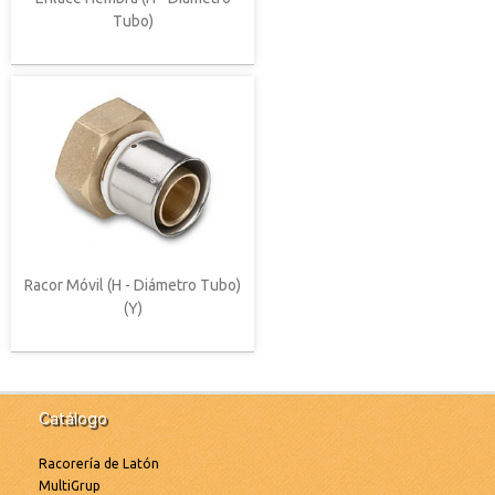
Tubo)
Racor Móvil (H - Diámetro Tubo)
(Y)
Catálogo
Racorería de Latón
MultiGrup