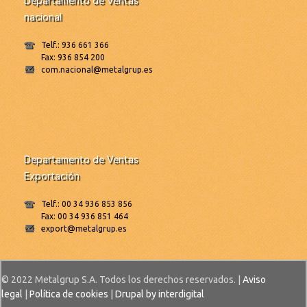
Departamento de Ventas
nacional
Telf.: 936 661 366
Fax: 936 854 200
com.nacional@metalgrup.es
Departamento de Ventas
Exportación
Telf.: 00 34 936 853 856
Fax: 00 34 936 851 464
export@metalgrup.es
© 2022 Metalgrup S.A. Todos los derechos reservados. |
Aviso
legal
|
Política de cookies
|
Drupal by interdigital