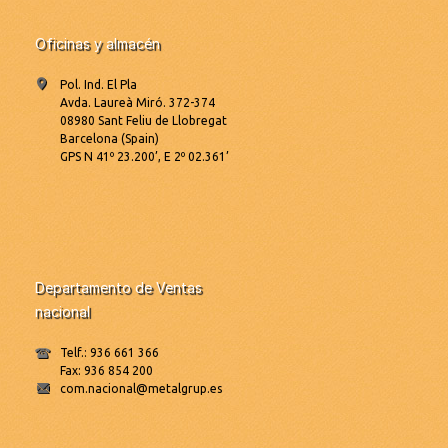
Oficinas y almacén
Pol. Ind. El Pla
Avda. Laureà Miró. 372-374
08980 Sant Feliu de Llobregat
Barcelona (Spain)
GPS N 41º 23.200’, E 2º 02.361’
Departamento de Ventas
nacional
Telf.: 936 661 366
Fax: 936 854 200
com.nacional@metalgrup.es