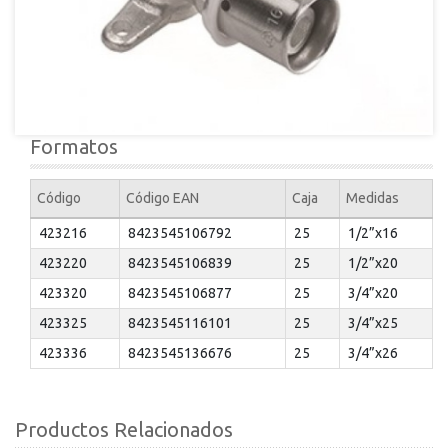
Formatos
Código
Código EAN
Caja
Medidas
423216
8423545106792
25
1/2”x16
423220
8423545106839
25
1/2”x20
423320
8423545106877
25
3/4”x20
423325
8423545116101
25
3/4”x25
423336
8423545136676
25
3/4”x26
Productos Relacionados