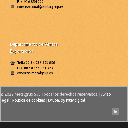
Fax: 936 854 200
com.nacional@metalgrup.es
Departamento de Ventas
Exportación
Telf.: 00 34 936 853 856
Fax: 00 34 936 851 464
export@metalgrup.es
© 2022 Metalgrup S.A. Todos los derechos reservados. |
Aviso
legal
|
Política de cookies
|
Drupal by interdigital