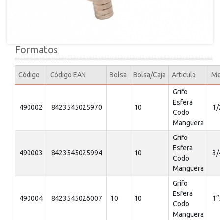
Formatos
Código
Código EAN
Bolsa
Bolsa/Caja
Articulo
Me
Grifo
Esfera
490002
8423545025970
10
1/
Codo
Manguera
Grifo
Esfera
490003
8423545025994
10
3/
Codo
Manguera
Grifo
Esfera
490004
8423545026007
10
10
1”
Codo
Manguera