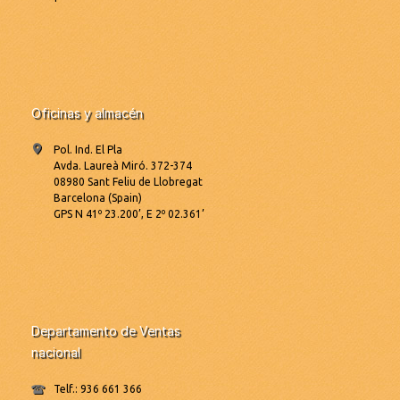
Oficinas y almacén
Pol. Ind. El Pla
Avda. Laureà Miró. 372-374
08980 Sant Feliu de Llobregat
Barcelona (Spain)
GPS N 41º 23.200’, E 2º 02.361’
Departamento de Ventas
nacional
Telf.: 936 661 366