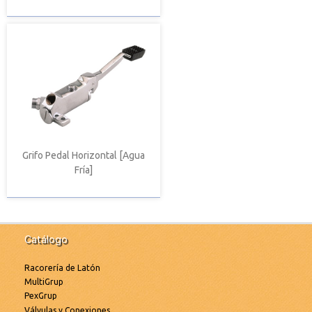
Grifo Pedal Horizontal [Agua
Fría]
Catálogo
Racorería de Latón
MultiGrup
PexGrup
Válvulas y Conexiones