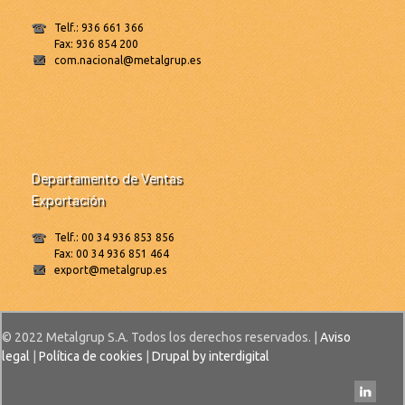
Telf.: 936 661 366
Fax: 936 854 200
com.nacional@metalgrup.es
Departamento de Ventas
Exportación
Telf.: 00 34 936 853 856
Fax: 00 34 936 851 464
export@metalgrup.es
© 2022 Metalgrup S.A. Todos los derechos reservados. |
Aviso
legal
|
Política de cookies
|
Drupal by interdigital