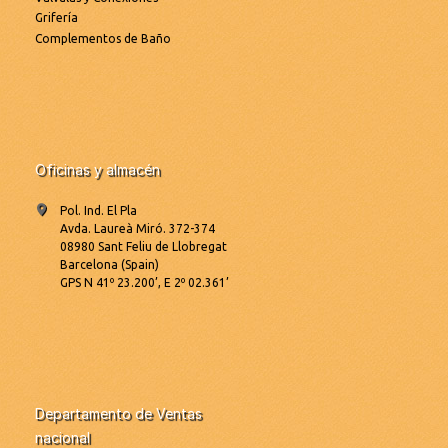
Grifería
Complementos de Baño
Oficinas y almacén
Pol. Ind. El Pla
Avda. Laureà Miró. 372-374
08980 Sant Feliu de Llobregat
Barcelona (Spain)
GPS N 41º 23.200’, E 2º 02.361’
Departamento de Ventas
nacional