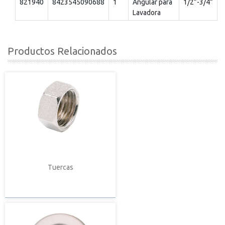
821940
8423545090688
1
Angular para
1/2”-3/4”
Lavadora
Productos Relacionados
Tuercas