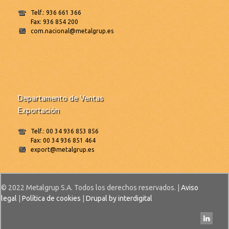
Telf.: 936 661 366
Fax: 936 854 200
com.nacional@metalgrup.es
Departamento de Ventas
Exportación
Telf.: 00 34 936 853 856
Fax: 00 34 936 851 464
export@metalgrup.es
© 2022 Metalgrup S.A. Todos los derechos reservados. |
Aviso
legal
|
Política de cookies
|
Drupal by interdigital