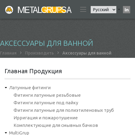
Skip
Select
to
your
main
language
content
АКСЕССУАРЫ ДЛЯ ВАННОЙ
Строка
Главная
Производить
Аксессуары для ванной
навигации
Главная Продукция
Латунные фитинги
Фитинги латунные резьбовые
Фитинги латунные под пайку
Фитинги латунные для полиэтиленовых труб
Ирригация и пожаротушение
Комплектующие для смывных бачков
MultiGrup