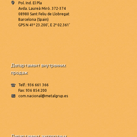
Pol. Ind. El Pla
Avda. Laureà Miró. 372-374
08980 Sant Feliu de Llobregat
Barcelona (Spain)
GPS N 41º 23.200’, E 2º 02.361’
Департамент внутренних
продаж
Telf.: 936 661 366
Fax: 936 854 200
com.nacional@metalgrup.es
Департамент экспортных