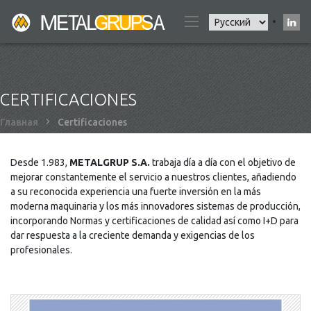
Skip
Select
to
your
main
language
content
CERTIFICACIONES
Строка
Главная
Certificaciones
навигации
Desde 1.983,
METALGRUP S.A.
trabaja día a día con el objetivo de
mejorar constantemente el servicio a nuestros clientes, añadiendo
a su reconocida experiencia una fuerte inversión en la más
moderna maquinaria y los más innovadores sistemas de producción,
incorporando Normas y certificaciones de calidad así como I+D para
dar respuesta a la creciente demanda y exigencias de los
profesionales.