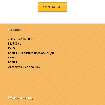
CONTACTAR
каталог
Латунные фитинги
MultiGrup
PexGrup
Краны и шланги из нержавеющей
стали
Краны
Аксессуары для ванной
Офисы и склад