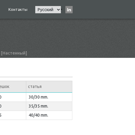
Select
Контакты
Main
your
navigation
language
 [Настенный]
ешок
статья
0
30/30 mm.
0
35/35 mm.
5
40/40 mm.