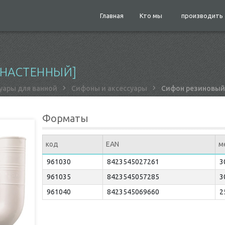
Главная
Кто мы
производить
[НАСТЕННЫЙ]
уары для ванной
Сифоны и аксессуары
Сифон резиновый
Форматы
код
EAN
м
961030
8423545027261
3
961035
8423545057285
3
961040
8423545069660
2