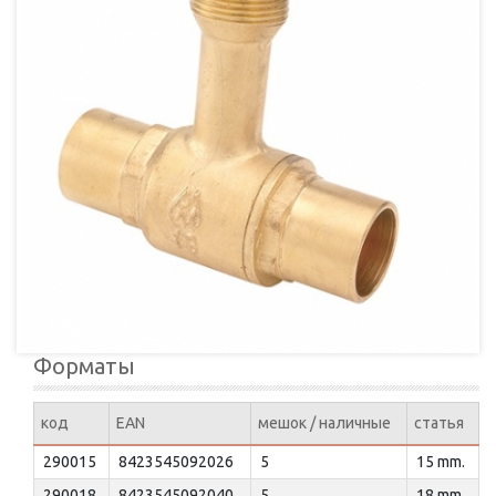
Форматы
код
EAN
мешок / наличные
статья
290015
8423545092026
5
15 mm.
290018
8423545092040
5
18 mm.