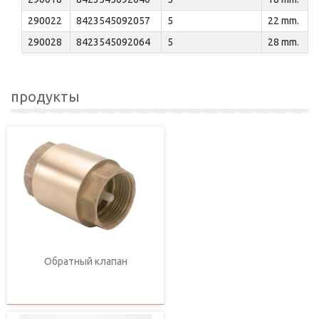
290022
8423545092057
5
22 mm.
290028
8423545092064
5
28 mm.
продукты
Обратный клапан