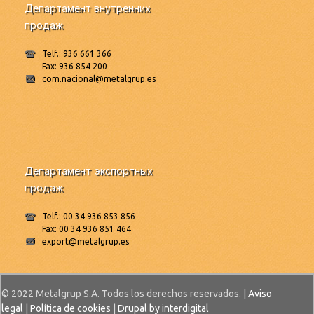
Департамент внутренних
продаж
Telf.: 936 661 366
Fax: 936 854 200
com.nacional@metalgrup.es
Департамент экспортных
продаж
Telf.: 00 34 936 853 856
Fax: 00 34 936 851 464
export@metalgrup.es
© 2022 Metalgrup S.A. Todos los derechos reservados. |
Aviso
legal
|
Política de cookies
|
Drupal by interdigital