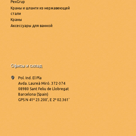
PexGrup
Краны и шланги из нержавеющей
стали
Краны
Аксессуары для ванной
Офисы и склад
Pol. Ind. El Pla
Avda. Laureà Miró. 372-374
08980 Sant Feliu de Llobregat
Barcelona (Spain)
GPS N 41º 23.200’, E 2º 02.361’