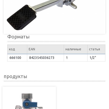
Форматы
код
EAN
наличные
статья
666100
8423545036273
1
1/2”
продукты