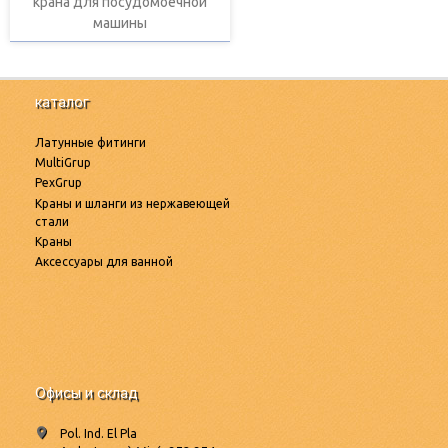
крана для посудомоечной
машины
каталог
Латунные фитинги
MultiGrup
PexGrup
Краны и шланги из нержавеющей
стали
Краны
Аксессуары для ванной
Офисы и склад
Pol. Ind. El Pla