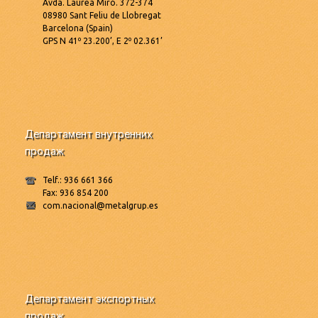
Avda. Laureà Miró. 372-374
08980 Sant Feliu de Llobregat
Barcelona (Spain)
GPS N 41º 23.200’, E 2º 02.361’
Департамент внутренних
продаж
Telf.: 936 661 366
Fax: 936 854 200
com.nacional@metalgrup.es
Департамент экспортных
продаж