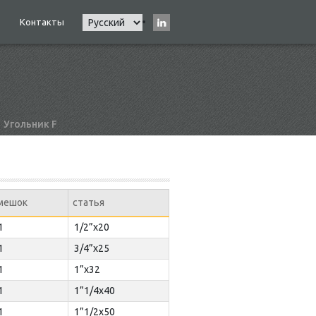
Select
Контакты
Main
your
navigation
language
Угольник F
мешок
статья
1
1/2”x20
1
3/4”x25
1
1”x32
1
1”1/4x40
1
1”1/2x50