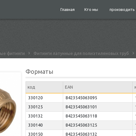
Главная
Кто мы
производить
ные фитинги
Фитинги латунные для полиэтиленовых труб
Форматы
код
EAN
330120
8423545063095
330125
8423545063101
330132
8423545063118
330140
8423545063125
330150
8423545063132