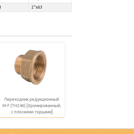
1
2”x63
Переходник редукционный
M-F (TH246) [Хромированный,
с плоскими торцами]