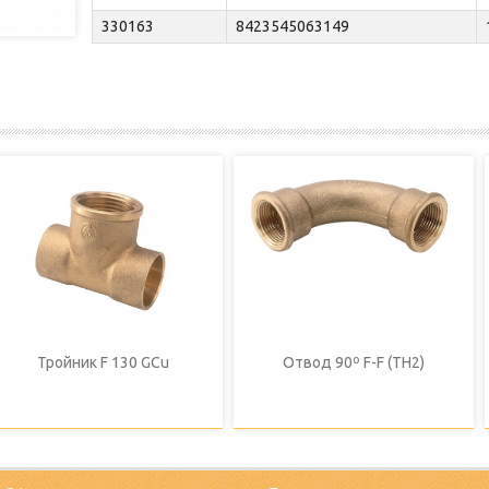
330163
8423545063149
Тройник F 130 GCu
Отвод 90º F-F (TH2)