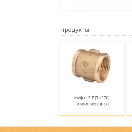
продукты
Муфта F-F (TH270)
[Хромированная]