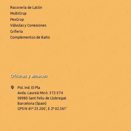
Racorería de Latón
MultiGrup
PexGrup
Válvulas y Conexiones
Grifería
Complementos de Baño
Oficinas y almacén
Pol. Ind. El Pla
Avda. Laureà Miró. 372-374
08980 Sant Feliu de Llobregat
Barcelona (Spain)
GPS N 41º 23.200’, E 2º 02.361’