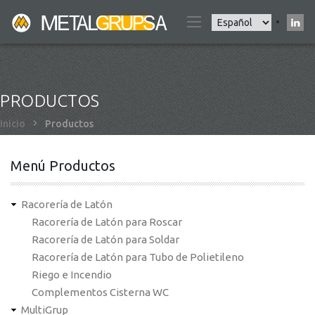
Pasar
Select
al
your
contenido
language
principal
PRODUCTOS
Sobrescribir
Inicio
Productos
enlaces
de
Menú Productos
ayuda
a
Racorería de Latón
la
Racorería de Latón para Roscar
navegación
Racorería de Latón para Soldar
Racorería de Latón para Tubo de Polietileno
Riego e Incendio
Complementos Cisterna WC
MultiGrup