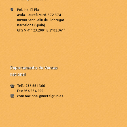
Pol. Ind. El Pla
Avda. Laureà Miró. 372-374
08980 Sant Feliu de Llobregat
Barcelona (Spain)
GPS N 41º 23.200’, E 2º 02.361’
Departamento de Ventas
nacional
Telf.: 936 661 366
Fax: 936 854 200
com.nacional@metalgrup.es