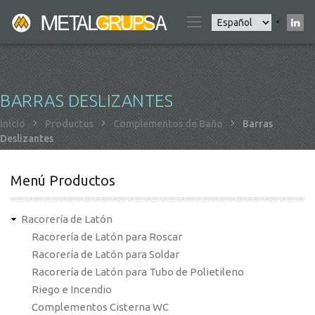
Pasar
Select
al
your
contenido
language
principal
BARRAS DESLIZANTES
Sobrescribir
Inicio
Productos
Complementos de Baño
Barras
Deslizantes
enlaces
de
ayuda
Menú Productos
a
la
Racorería de Latón
navegación
Racorería de Latón para Roscar
Racorería de Latón para Soldar
Racorería de Latón para Tubo de Polietileno
Riego e Incendio
Complementos Cisterna WC