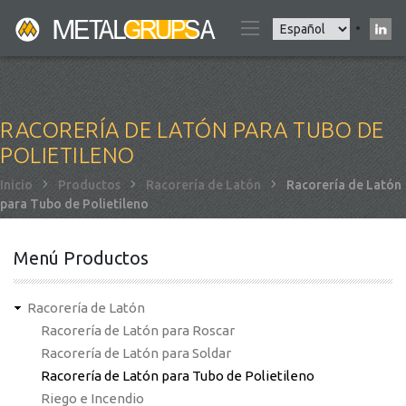
Pasar
Select
al
your
contenido
language
principal
RACORERÍA DE LATÓN PARA TUBO DE
POLIETILENO
Sobrescribir
Inicio
Productos
Racorería de Latón
Racorería de Latón
para Tubo de Polietileno
enlaces
de
ayuda
Menú Productos
a
la
Racorería de Latón
navegación
Racorería de Latón para Roscar
Racorería de Latón para Soldar
Racorería de Latón para Tubo de Polietileno
Riego e Incendio