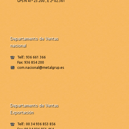
GPS N 41º 23.200’, E 2º 02.361’
Departamento de Ventas
nacional
Telf.: 936 661 366
Fax: 936 854 200
com.nacional@metalgrup.es
Departamento de Ventas
Exportación
Telf.: 00 34 936 853 856