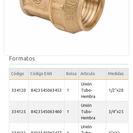
Formatos
Código
Código EAN
Bolsa
Articulo
Medidas
Unión
334120
8423545063453
1
Tubo-
1/2”x20
Hembra
Unión
334125
8423545063460
1
Tubo-
3/4”x25
Hembra
Unión
334132
8423545063477
1
Tubo-
1”x32