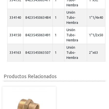
Hembra
Unión
334140
8423545063484
1
Tubo-
1”1/4x40
Hembra
Unión
334150
8423545063491
1
Tubo-
1”1/2x50
Hembra
Unión
334163
8423545063507
1
Tubo-
2”x63
Hembra
Productos Relacionados