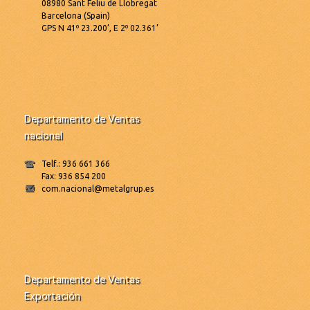
08980 Sant Feliu de Llobregat
Barcelona (Spain)
GPS N 41º 23.200’, E 2º 02.361’
Departamento de Ventas
nacional
Telf.: 936 661 366
Fax: 936 854 200
com.nacional@metalgrup.es
Departamento de Ventas
Exportación