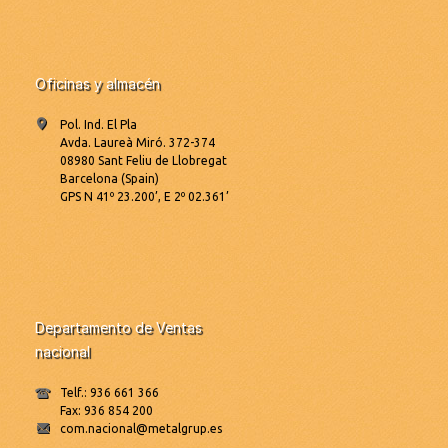
Oficinas y almacén
Pol. Ind. El Pla
Avda. Laureà Miró. 372-374
08980 Sant Feliu de Llobregat
Barcelona (Spain)
GPS N 41º 23.200’, E 2º 02.361’
Departamento de Ventas
nacional
Telf.: 936 661 366
Fax: 936 854 200
com.nacional@metalgrup.es