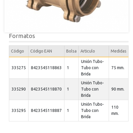
Formatos
Código
Código EAN
Bolsa
Articulo
Medidas
Unión Tubo-
335275
8423545118863
1
Tubo con
75 mm.
Brida
Unión Tubo-
335290
8423545118870
1
Tubo con
90 mm.
Brida
Unión Tubo-
110
335295
8423545118887
1
Tubo con
mm.
Brida