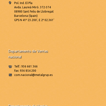
Pol. Ind. El Pla
Avda. Laureà Miró. 372-374
08980 Sant Feliu de Llobregat
Barcelona (Spain)
GPS N 41º 23.200’, E 2º 02.361’
Departamento de Ventas
nacional
Telf.: 936 661 366
Fax: 936 854 200
com.nacional@metalgrup.es
Departamento de Ventas