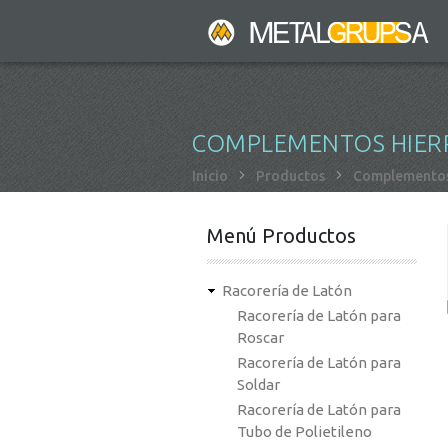
Pasar
al
contenido
principal
COMPLEMENTOS HIER
Sobrescribir
Inicio
Productos
Complementos
enlaces
de
Menú Productos
ayuda
a
Racorería de Latón
la
Racorería de Latón para
navegación
Roscar
Racorería de Latón para
Soldar
Racorería de Latón para
Tubo de Polietileno