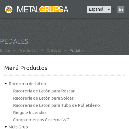
Pasar
Select
al
your
contenido
language
principal
PEDALES
Sobrescribir
Inicio
Productos
Grifería
Pedales
enlaces
de
Menú Productos
ayuda
a
Racorería de Latón
la
Racorería de Latón para Roscar
navegación
Racorería de Latón para Soldar
Racorería de Latón para Tubo de Polietileno
Riego e Incendio
Complementos Cisterna WC
MultiGrup