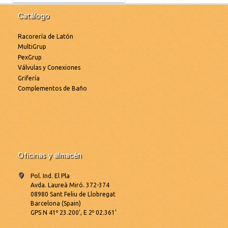
Catálogo
Racorería de Latón
MultiGrup
PexGrup
Válvulas y Conexiones
Grifería
Complementos de Baño
Oficinas y almacén
Pol. Ind. El Pla
Avda. Laureà Miró. 372-374
08980 Sant Feliu de Llobregat
Barcelona (Spain)
GPS N 41º 23.200’, E 2º 02.361’